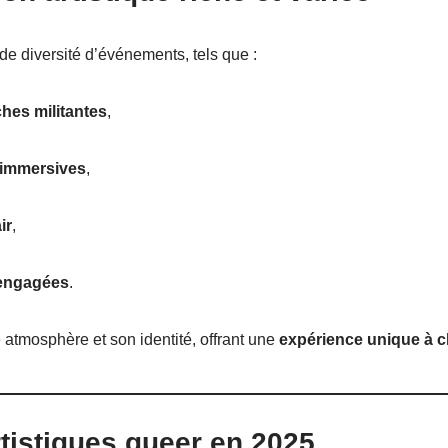
de diversité d’événements, tels que :
hes militantes
,
s immersives
,
ir
,
 engagées
.
 atmosphère et son identité, offrant une
expérience unique à c
tistiques queer en 2025