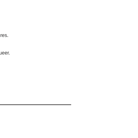
res.
ueer.