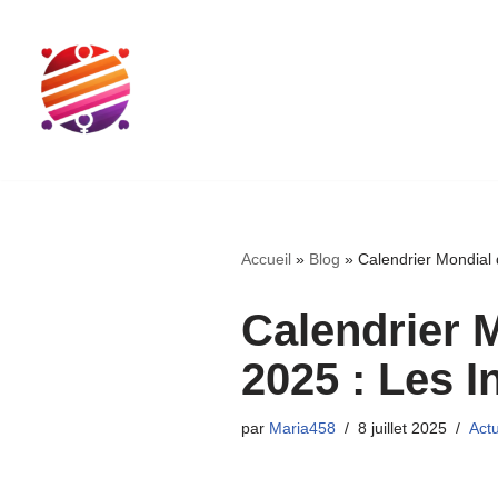
Aller
au
contenu
Accueil
»
Blog
»
Calendrier Mondial 
Calendrier M
2025 : Les 
par
Maria458
8 juillet 2025
Act