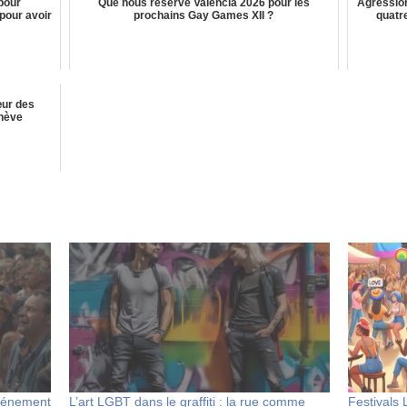
 pour
Que nous réserve València 2026 pour les
Agressio
 pour avoir
prochains Gay Games XII ?
quatre
œur des
enève
événement
L’art LGBT dans le graffiti : la rue comme
Festivals 