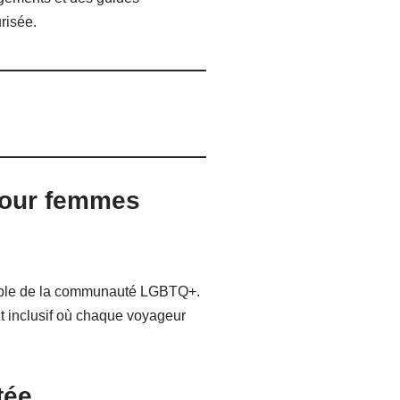
risée.
pour femmes
semble de la communauté LGBTQ+.
t inclusif où chaque voyageur
tée