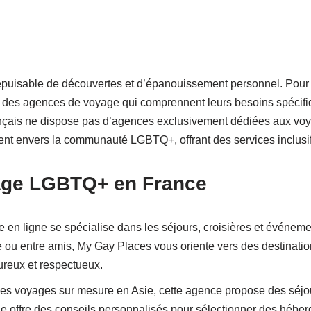
puisable de découvertes et d’épanouissement personnel. Pour l
r des agences de voyage qui comprennent leurs besoins spécifi
nçais ne dispose pas d’agences exclusivement dédiées aux voya
ent envers la communauté LGBTQ+, offrant des services inclusif
age LGBTQ+ en France
e en ligne se spécialise dans les séjours, croisières et évén
 ou entre amis, My Gay Places vous oriente vers des destinatio
ureux et respectueux.
des voyages sur mesure en Asie, cette agence propose des séjou
Elle offre des conseils personnalisés pour sélectionner des hébe