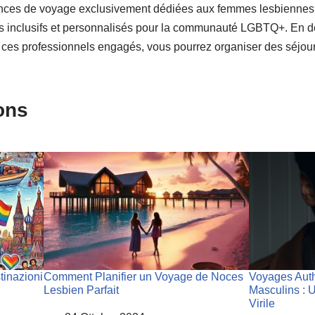
ences de voyage exclusivement dédiées aux femmes lesbiennes 
es inclusifs et personnalisés pour la communauté LGBTQ+. En dé
s ces professionnels engagés, vous pourrez organiser des séjo
ions
tinazioni
Comment Planifier un Voyage de Noces
Voyages Auth
Lesbien Parfait
Masculins :
Virile