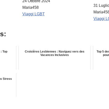
Data
24 Ottobre 2024
Data
31 Lugli
Autore
Maria458
Autore
Maria45
In relazione a
Viaggi LGBT
In relazione 
Viaggi 
s:
: Top
Croisières Lesbiennes : Naviguez vers des
Top 5 de
Vacances Inclusives
pour
ns Stress