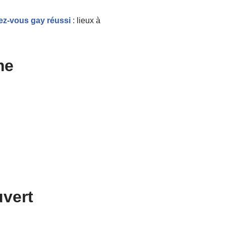
ez-vous gay réussi
: lieux à
me
uvert