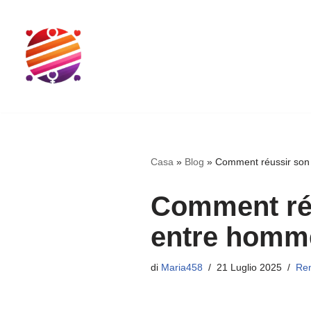
Vai
al
contenuto
Casa
»
Blog
»
Comment réussir son 
Comment réu
entre hommes
di
Maria458
21 Luglio 2025
Re