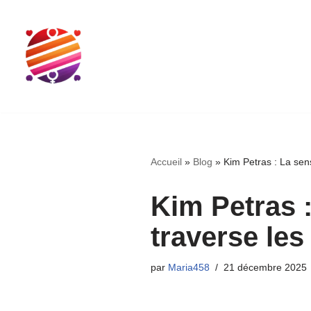
Aller
au
contenu
Accueil
»
Blog
»
Kim Petras : La sens
Kim Petras 
traverse les
par
Maria458
21 décembre 2025