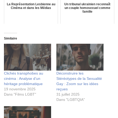
La Représentation Lesbienne au
Un tribunal ukrainien reconnaît
Cinéma et dans les Médias
un couple homosexuel comme
famille
Similaire
Clichés transphobes au
Déconstruire les
cinéma : Analyse d’un
Stéréotypes de la Sexualité
héritage problématique
Gay : Zoom sur les idées
19 novembre 2025
reçues
Dans "Films LGBT"
31 juillet 2025
Dans "LGBTQIA"