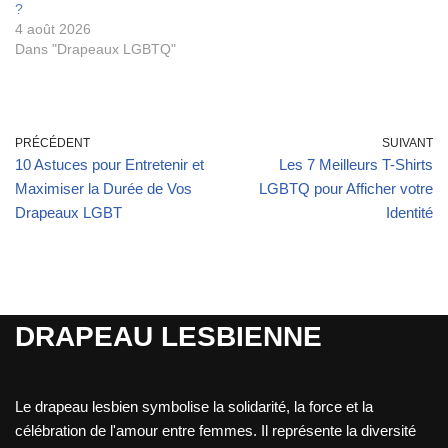
?
4 août 2026
Dans "Drapeaux LGBTQ"
PRÉCÉDENT
SUIVANT
10 Astuces pour Entretenir et
Les 7 Meilleurs T-Shirts
Maximiser la Durée de Vos
LGBTQ pour Afficher votre
Drapeaux LGBT
Identité
DRAPEAU LESBIENNE
Le drapeau lesbien symbolise la solidarité, la force et la
célébration de l'amour entre femmes. Il représente la diversité