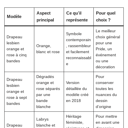
Aspect
Ce qu’il
Pour quel
Modèle
principal
représente
choix ?
Le meilleur
Symbole
Drapeau
choix général
contemporain
lesbien
pour une
Orange,
, rassembleur
orange et
Pride, un
blanc et rose
et facilement
rose à cinq
événement
reconnaissabl
bandes
ou une
e
décoration
Dégradés
Pour
Drapeau
orange et
Version
conserver
lesbien
rose séparés
détaillée du
toutes les
orange et
par une
modèle créé
nuances du
rose à sept
bande
en 2018
dessin
bandes
blanche
d’origine
Héritage
Pour mettre
Labrys
féministe,
en avant une
Drapeau
blanche et