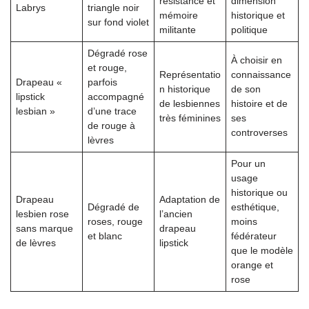
résistance et
dimension
Labrys
triangle noir
mémoire
historique et
sur fond violet
militante
politique
Dégradé rose
À choisir en
et rouge,
Représentatio
connaissance
Drapeau «
parfois
n historique
de son
lipstick
accompagné
de lesbiennes
histoire et de
lesbian »
d’une trace
très féminines
ses
de rouge à
controverses
lèvres
Pour un
usage
historique ou
Drapeau
Adaptation de
Dégradé de
esthétique,
lesbien rose
l’ancien
roses, rouge
moins
sans marque
drapeau
et blanc
fédérateur
de lèvres
lipstick
que le modèle
orange et
rose