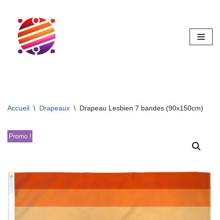
Aller
au
contenu
Accueil
\
Drapeaux
\
Drapeau Lesbien 7 bandes (90x150cm)
Promo !