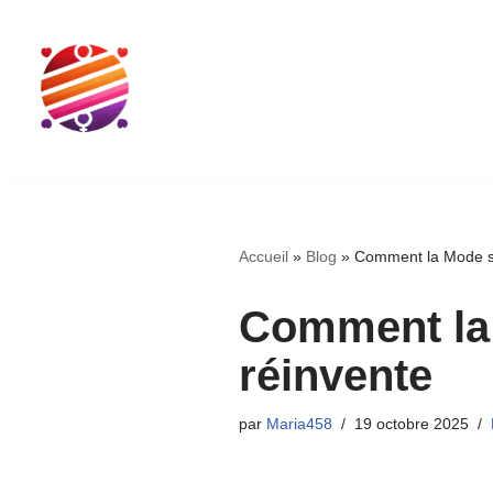
Aller
au
contenu
Accueil
»
Blog
»
Comment la Mode se
Comment la 
réinvente
par
Maria458
19 octobre 2025