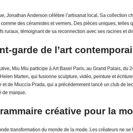
ue, Jonathan Anderson célèbre l’artisanat local. Sa collection 
s comme des céramistes et verriers. Des pièces uniques, telles q
s ruraux, témoignant de sa reconnection avec ses racines et div
ant-garde de l’art contempora
ve, Miu Miu participe à Art Basel Paris, au Grand Palais, du 24
e Helen Marten, qui fusionne sculpture, vidéo, peinture et écritu
iste et de Miuccia Prada, qui a précédemment lancé un club de le
ité de marque.
rammaire créative pour la m
ofonde transformation du monde de la mode. Les créateurs ne se l