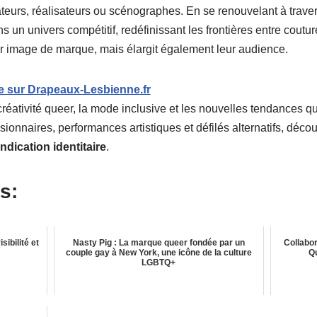
eurs, réalisateurs ou scénographes. En se renouvelant à travers 
un univers compétitif, redéfinissant les frontières entre couture,
r image de marque, mais élargit également leur audience.
e sur Drapeaux-Lesbienne.fr
 créativité queer, la mode inclusive et les nouvelles tendances q
isionnaires, performances artistiques et défilés alternatifs, dé
ndication identitaire
.
s:
sibilité et
Nasty Pig : La marque queer fondée par un
Collabor
couple gay à New York, une icône de la culture
Q
LGBTQ+