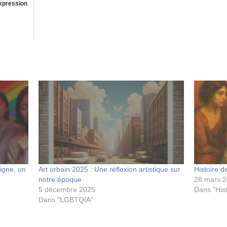
expression
igne, un
Art urbain 2025 : Une réflexion artistique sur
Histoire d
notre époque
28 mars 
5 décembre 2025
Dans "Hist
Dans "LGBTQIA"