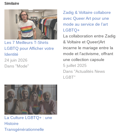
Similaire
Zadig & Voltaire collabore
avec Queer Art pour une
mode au service de l’art
LGBTQ+
La collaboration entre Zadig
& Voltaire et Queer|Art
Les 7 Meilleurs T-Shirts
incarne le mariage entre la
LGBTQ pour Afficher votre
mode et l'activisme, offrant
Identité
une collection capsule
24 juin 2026
inclusive et artistique. La
5 juillet 2025
Dans "Mode"
maison française s'engage
Dans "Actualités News
à reverser 10 % des
LGBT"
bénéfices à l'organisation
LGBTQ+ Queer|Art,
soulignant ainsi son soutien
aux artistes queer. Zadig &
Voltaire, fondée en 1997…
La Culture LGBTQ+ : une
Histoire
Transgénérationnelle