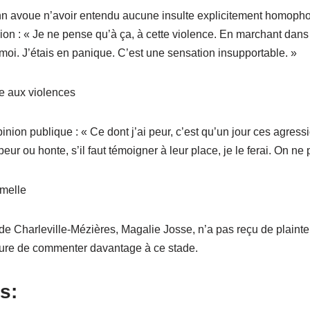
n avoue n’avoir entendu aucune insulte explicitement homophobe
ion : « Je ne pense qu’à ça, à cette violence. En marchant dans 
oi. J’étais en panique. C’est une sensation insupportable. »
ce aux violences
inion publique : « Ce dont j’ai peur, c’est qu’un jour ces agress
eur ou honte, s’il faut témoigner à leur place, je le ferai. On ne p
rmelle
e Charleville-Mézières, Magalie Josse, n’a pas reçu de plainte 
sure de commenter davantage à ce stade.
s: