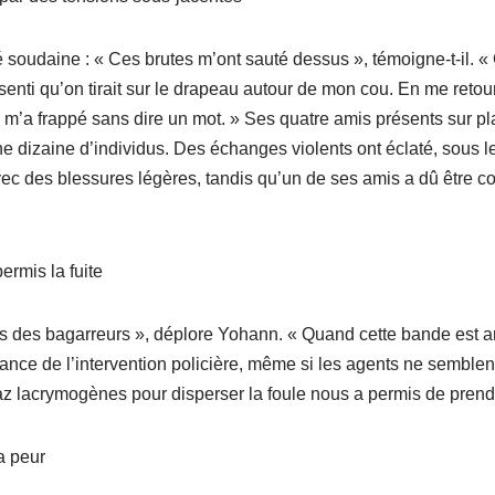
é soudaine : « Ces brutes m’ont sauté dessus », témoigne-t-il. «
senti qu’on tirait sur le drapeau autour de mon cou. En me retou
l m’a frappé sans dire un mot. » Ses quatre amis présents sur pla
e dizaine d’individus. Des échanges violents ont éclaté, sous le
ec des blessures légères, tandis qu’un de ses amis a dû être c
ermis la fuite
as des bagarreurs », déplore Yohann. « Quand cette bande est arr
tance de l’intervention policière, même si les agents ne semblen
az lacrymogènes pour disperser la foule nous a permis de prendre l
a peur