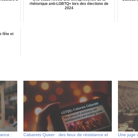
rhétorique anti-LGBTQ+ lors des élections de
2024
 fête et
ance :
Cabarets Queer : des lieux de résistance et
Une juge 