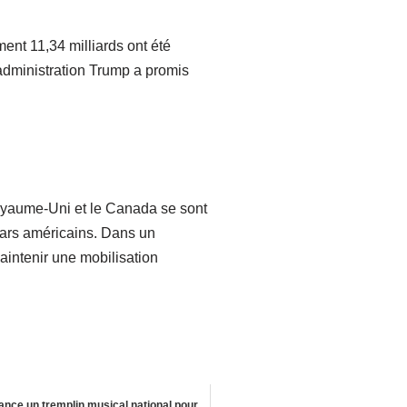
ment 11,34 milliards ont été
’administration Trump a promis
 Royaume-Uni et le Canada se sont
llars américains. Dans un
maintenir une mobilisation
lance un tremplin musical national pour