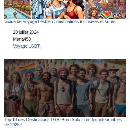
Guide de Voyage Lesbien : destinations inclusives et sûres
Date
20 juillet 2024
Auteur
Maria458
Par rapport à
Voyage LGBT
Top 10 des Destinations LGBT+ en Solo : Les Incontournables
de 2025 !