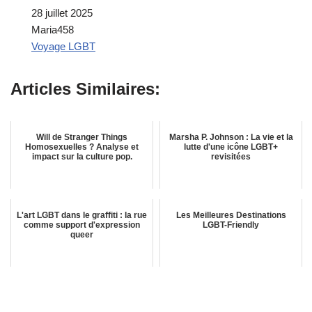
Date
28 juillet 2025
Auteur
Maria458
Par rapport à
Voyage LGBT
Articles Similaires:
Will de Stranger Things
Marsha P. Johnson : La vie et la
Homosexuelles ? Analyse et
lutte d'une icône LGBT+
impact sur la culture pop.
revisitées
L'art LGBT dans le graffiti : la rue
Les Meilleures Destinations
comme support d'expression
LGBT-Friendly
queer