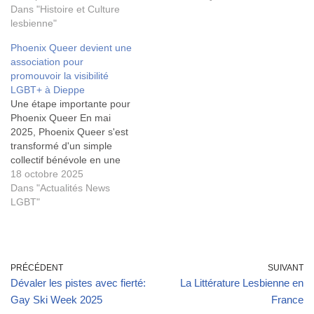
Dans "Histoire et Culture
lesbienne"
Phoenix Queer devient une
association pour
promouvoir la visibilité
LGBT+ à Dieppe
Une étape importante pour
Phoenix Queer En mai
2025, Phoenix Queer s'est
transformé d'un simple
collectif bénévole en une
véritable association. Cette
18 octobre 2025
nouvelle entité vise à
Dans "Actualités News
approfondir ses actions
LGBT"
envers la sensibilisation des
jeunes, le dialogue avec le
grand public et la promotion
de la visibilité LGBT+ à
PRÉCÉDENT
SUIVANT
Dieppe et…
Dévaler les pistes avec fierté:
La Littérature Lesbienne en
Gay Ski Week 2025
France