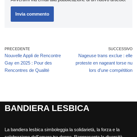
PRECEDENTE
SUCCESSIVO
Nouvelle Appli de Rencontre
Nageuse trans exclue : elle
Gay en 2025 : Pour des
proteste en nageant torse nu
Rencontres de Qualité
lors d’une compétition
BANDIERA LESBICA
La bandiera lesbica simboleggia la solidarietà, la forza e la
celebrazione dell'amore tra donne. Rappresenta la diversità