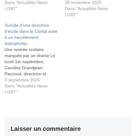
Dans "Actualités News
28 novembre 2025
LGBT"
Dans "Actualités News
LGBT"
Suicide d’une directrice
d’école dans le Cantal suite
à un harcèlement
lesbophobe
Une rentrée scolaire
marquée par un drame Le
lundi 1er septembre,
Caroline Grandjean-
Paccoud, directrice et
enseignante à l'école de
3 septembre 2025
Moussages, un petit village
Dans "Actualités News
du Cantal, s’est donné la
LGBT"
mort à l'âge de 42 ans. Elle
était en arrêt de travail
depuis un an suite à un
harcèlement lesbophobe et
des…
Laisser un commentaire