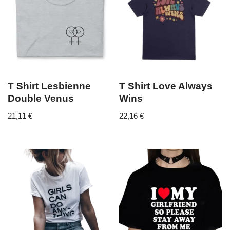
T Shirt Lesbienne
T Shirt Love Always
Double Venus
Wins
21,11
€
22,16
€