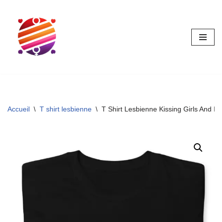
Aller
au
contenu
Accueil
\
T shirt lesbienne
\
T Shirt Lesbienne Kissing Girls And I Li