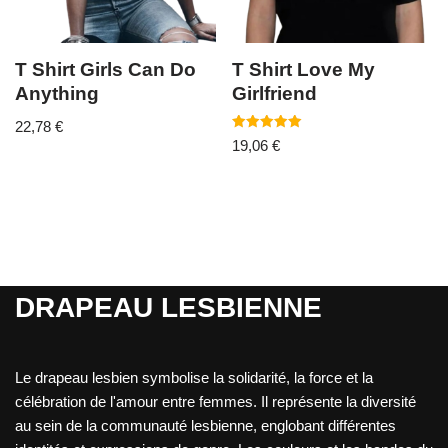
T Shirt Girls Can Do
T Shirt Love My
Anything
Girlfriend
22,78
€
Note
19,06
€
5.00
sur 5
DRAPEAU LESBIENNE
Le drapeau lesbien symbolise la solidarité, la force et la
célébration de l'amour entre femmes. Il représente la diversité
au sein de la communauté lesbienne, englobant différentes