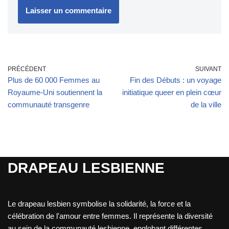
PRÉCÉDENT
SUIVANT
Plus de 60 000 Femmes au
Fin des Débuts : un voyage
Royaume-Uni soutiennent la
initiatique queer en plein cœur
communauté transgenre
de la ville
DRAPEAU LESBIENNE
Le drapeau lesbien symbolise la solidarité, la force et la
célébration de l'amour entre femmes. Il représente la diversité
au sein de la communauté lesbienne, englobant différentes