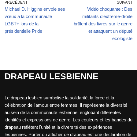
PRÉCÉDENT
SUIVANT
Michael D. Higgins envoie ses
Vidéo choquante : Des
vœux à la communauté
militants d’extrême-droite
LGBT+ lors de la
brûlent des livres sur le genre
présidentielle Pride
et attaquent un député
écologiste
DRAPEAU LESBIENNE
Le drapeau lesbien symbolise la solidarité, la force et la
célébration de l'amour entre femmes. Il représente la diversité
au sein de la communauté lesbienne, englobant différentes
identités et expressions de genre. Les couleurs et les bandes du
drapeau reflètent l'unité et la diversité des expériences
lesbiennes. Porter ou afficher ce drapeau est une déclaration de