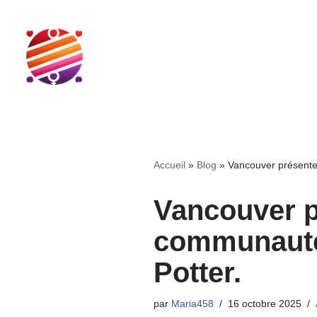
Aller
au
contenu
Accueil
»
Blog
»
Vancouver présente
Vancouver p
communauté 
Potter.
par
Maria458
16 octobre 2025