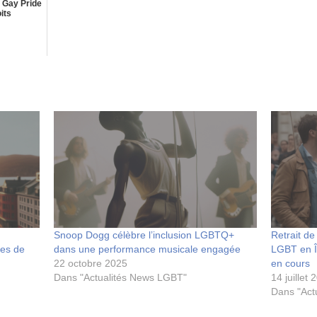
a Gay Pride
its
Snoop Dogg célèbre l’inclusion LGBTQ+
Retrait de
es de
dans une performance musicale engagée
LGBT en Î
22 octobre 2025
en cours
Dans "Actualités News LGBT"
14 juillet 
Dans "Act