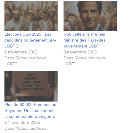
Élections USA 2025 : Les
Rob Jetten, le Premier
candidats ouvertement pro-
Ministre des Pays-Bas
LGBTQ+
ouvertement LGBT
7 novembre 2025
8 novembre 2025
Dans "Actualités News
Dans "Actualités News
LGBT"
LGBT"
Plus de 60 000 Femmes au
Royaume-Uni soutiennent
la communauté transgenre
17 novembre 2025
Dans "Actualités News