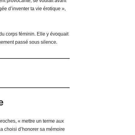
ent provocante, se voulait avant
ée d’inventer ta vie érotique »,
u corps féminin. Elle y évoquait
argement passé sous silence.
e
proches, « mettre un terme aux
e a choisi d’honorer sa mémoire