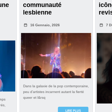
une
communauté
icô
lesbienne
revi
16 Gennaio, 2026
7 D
Dans la galaxie de la pop contemporaine,
peu d’artistes incarnent autant la fierté
queer et l&rsq
emps
rés,
LIRE PLUS