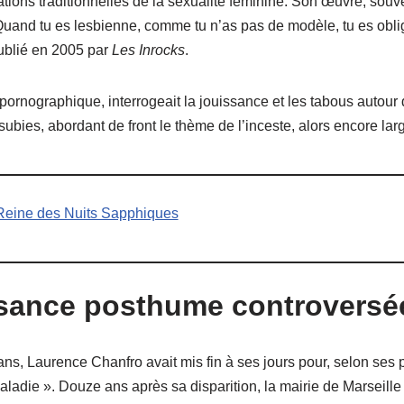
tions traditionnelles de la sexualité féminine. Son œuvre, souv
« Quand tu es lesbienne, comme tu n’as pas de modèle, tu es oblig
publié en 2005 par
Les Inrocks
.
rnographique, interrogeait la jouissance et les tabous autour d
 subies, abordant de front le thème de l’inceste, alors encore l
a Reine des Nuits Sapphiques
sance posthume controversé
s, Laurence Chanfro avait mis fin à ses jours pour, selon ses 
ladie ». Douze ans après sa disparition, la mairie de Marseill