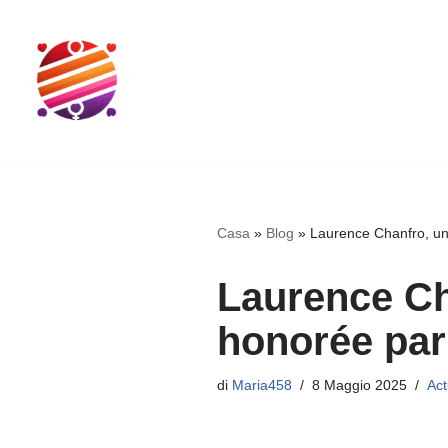
Vai
al
contenuto
Casa
»
Blog
»
Laurence Chanfro, une
Laurence Ch
honorée par
di
Maria458
8 Maggio 2025
Act