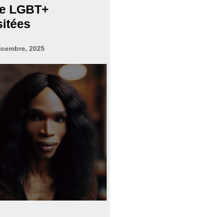
ne LGBT+
sitées
icembre, 2025