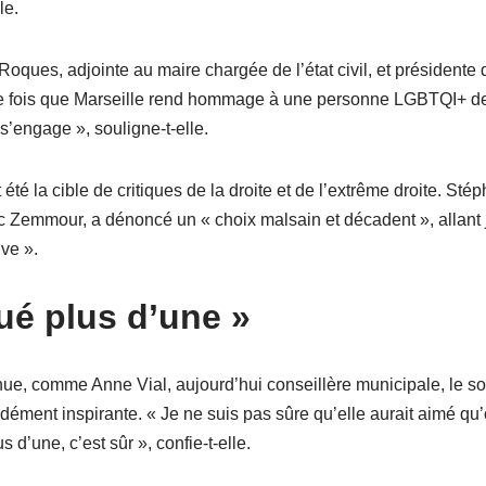
le.
oques, adjointe au maire chargée de l’état civil, et présidente
re fois que Marseille rend hommage à une personne LGBTQI+ de c
s’engage », souligne-t-elle.
 été la cible de critiques de la droite et de l’extrême droite. Sté
c Zemmour, a dénoncé un « choix malsain et décadent », allant 
ve ».
ué plus d’une »
nnue, comme Anne Vial, aujourd’hui conseillère municipale, le 
dément inspirante. « Je ne suis pas sûre qu’elle aurait aimé qu’o
d’une, c’est sûr », confie-t-elle.