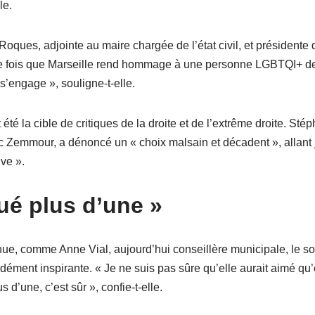
le.
oques, adjointe au maire chargée de l’état civil, et présidente
re fois que Marseille rend hommage à une personne LGBTQI+ de c
s’engage », souligne-t-elle.
 été la cible de critiques de la droite et de l’extrême droite. Sté
c Zemmour, a dénoncé un « choix malsain et décadent », allant 
ve ».
ué plus d’une »
nnue, comme Anne Vial, aujourd’hui conseillère municipale, le 
dément inspirante. « Je ne suis pas sûre qu’elle aurait aimé qu’o
d’une, c’est sûr », confie-t-elle.