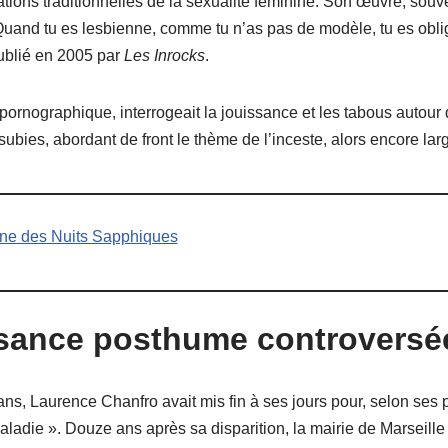
tions traditionnelles de la sexualité féminine. Son œuvre, souv
« Quand tu es lesbienne, comme tu n’as pas de modèle, tu es oblig
publié en 2005 par
Les Inrocks
.
rnographique, interrogeait la jouissance et les tabous autour d
 subies, abordant de front le thème de l’inceste, alors encore l
eine des Nuits Sapphiques
sance posthume controversé
s, Laurence Chanfro avait mis fin à ses jours pour, selon ses 
ladie ». Douze ans après sa disparition, la mairie de Marseill