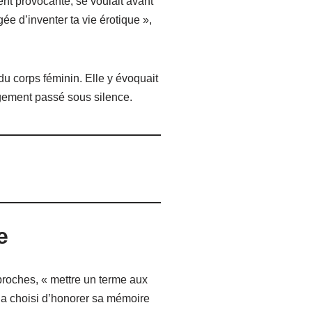
ent provocante, se voulait avant
ée d’inventer ta vie érotique »,
u corps féminin. Elle y évoquait
argement passé sous silence.
e
proches, « mettre un terme aux
e a choisi d’honorer sa mémoire