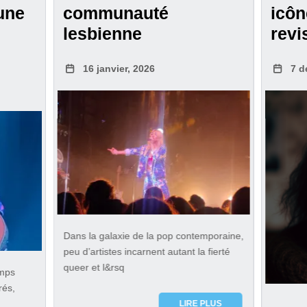
une
communauté
icô
lesbienne
revi
16 janvier, 2026
7 d
Dans la galaxie de la pop contemporaine,
peu d’artistes incarnent autant la fierté
queer et l&rsq
emps
rés,
LIRE PLUS