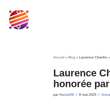
Aller
au
contenu
Accueil
»
Blog
»
Laurence Chanfro, u
Laurence Ch
honorée par
par
Maria458
8 mai 2025
Actua