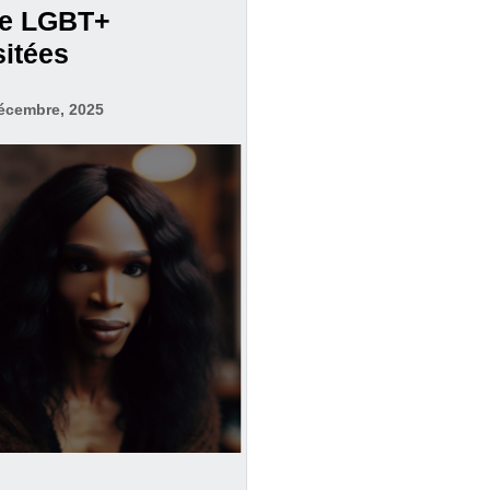
ne LGBT+
sitées
écembre, 2025