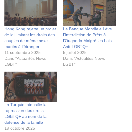
Hong Kong rejette un projet
La Banque Mondiale Lève
de loi limitant les droits des
l’Interdiction de Prêts à
couples de même sexe
l’Ouganda Malgré les Lois
mariés à l’étranger
Anti-LGBTQ+
11 septembre 2025
5 juillet 2025
Dans "Actualités News
Dans "Actualités News
LGBT"
LGBT"
La Turquie intensifie la
répression des droits
LGBTQ+ au nom de la
défense de la famille
19 octobre 2025